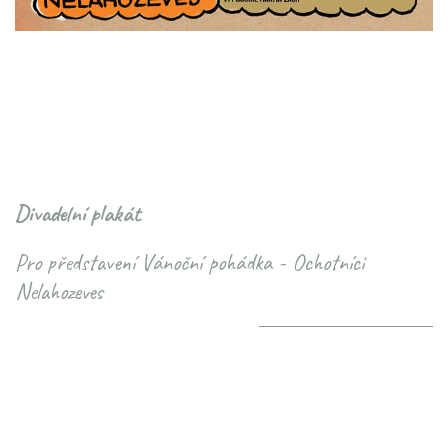
Divadelní plakát
Pro představení Vánoční pohádka - Ochotníci
Nelahozeves
něco takovýho chci
<
>